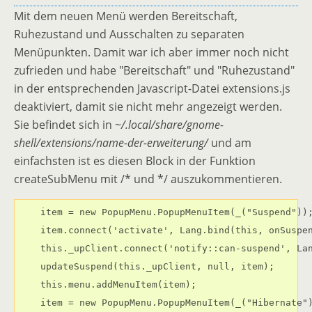
Mit dem neuen Menü werden Bereitschaft,
Ruhezustand und Ausschalten zu separaten
Menüpunkten. Damit war ich aber immer noch nicht
zufrieden und habe "Bereitschaft" und "Ruhezustand"
in der entsprechenden Javascript-Datei extensions.js
deaktiviert, damit sie nicht mehr angezeigt werden.
Sie befindet sich in
~/.local/share/gnome-
shell/extensions/name-der-erweiterung/
und am
einfachsten ist es diesen Block in der Funktion
createSubMenu mit /* und */ auszukommentieren.
    item = new PopupMenu.PopupMenuItem(_("Suspend"));
    item.connect('activate', Lang.bind(this, onSuspen
    this._upClient.connect('notify::can-suspend', Lan
    updateSuspend(this._upClient, null, item);

    this.menu.addMenuItem(item);

    item = new PopupMenu.PopupMenuItem(_("Hibernate")