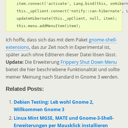
    item.connect('activate', Lang.bind(this, onHibern
    this._upClient.connect('notify::can-hibernate', L
    updateHibernate(this._upClient, null, item);

    this.menu.addMenuItem(item);
Ich hoffe, dass sich das mit dem Paket
gnome-shell-
extensions
, das zur Zeit noch in Experimental ist,
später auch ohne Editieren dieser Datei lösen lässt.
Update:
Die Erweiterung
Frippery Shut Down Menu
bietet die hier beschriebene Funktionalität und sollte
meiner Meinung nach Standard in Gnome 3 werden.
Related Posts:
Debian Testing: Leb wohl Gnome 2,
Willkommen Gnome 3
Linux Mint MGSE, MATE und Gnome-3-Shell-
Erweiterungen per Mausklick installieren