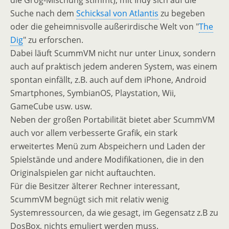
die Grog-Mischung stimmt), mit Indy sich auf die
Suche nach dem
Schicksal von Atlantis
zu begeben
oder die geheimnisvolle außerirdische Welt von "
The
Dig
" zu erforschen.
Dabei läuft ScummVM nicht nur unter Linux, sondern
auch auf praktisch jedem anderen System, was einem
spontan einfällt, z.B. auch auf dem iPhone, Android
Smartphones, SymbianOS, Playstation, Wii,
GameCube usw. usw.
Neben der großen Portabilität bietet aber ScummVM
auch vor allem verbesserte Grafik, ein stark
erweitertes Menü zum Abspeichern und Laden der
Spielstände und andere Modifikationen, die in den
Originalspielen gar nicht auftauchten.
Für die Besitzer älterer Rechner interessant,
ScummVM begnügt sich mit relativ wenig
Systemressourcen, da wie gesagt, im Gegensatz z.B zu
DosBox, nichts emuliert werden muss.