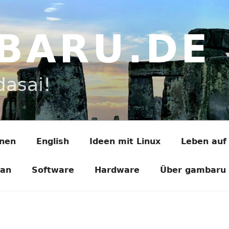
BARU.DE
dasai!
onen
English
Ideen mit Linux
Leben auf
ian
Software
Hardware
Über gambaru