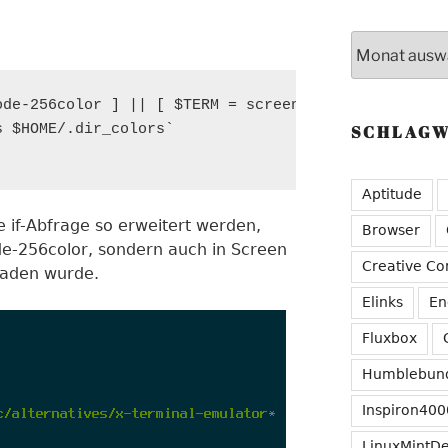
Archive
de-256color ] || [ $TERM = screen ]; then

SCHLAG
 $HOME/.dir_colors`

Aptitude
e if-Abfrage so erweitert werden,
Browser
ode-256color, sondern auch in Screen
Creative C
eladen wurde.
Elinks
En
Fluxbox
Humblebun
Inspiron400
LinuxMintD