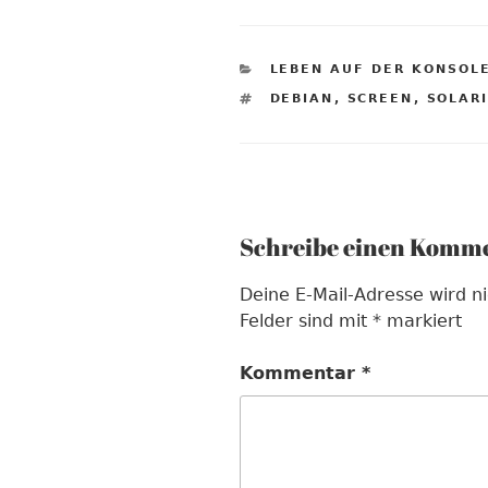
KATEGORIEN
LEBEN AUF DER KONSOL
SCHLAGWÖRTER
DEBIAN
,
SCREEN
,
SOLAR
Schreibe einen Komm
Deine E-Mail-Adresse wird nic
Felder sind mit
*
markiert
Kommentar
*