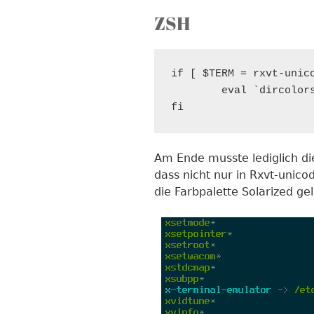
ZSH
if [ $TERM = rxvt-unico
        eval `dircolors
fi
Am Ende musste lediglich di
dass nicht nur in Rxvt-unic
die Farbpalette Solarized g