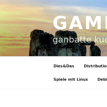
Zum
Inhalt
springen
GAM
ganbatte ku
Dies&Das
Distributi
Spiele mit Linux
Deb