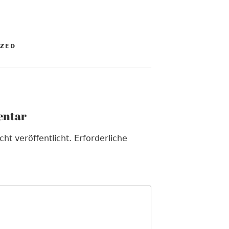
E
IZED
entar
ht veröffentlicht.
Erforderliche