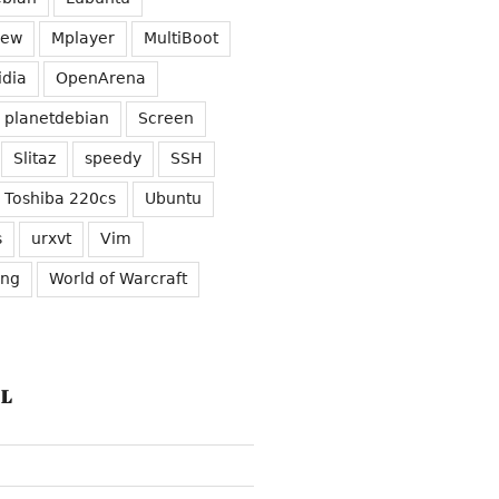
iew
Mplayer
MultiBoot
idia
OpenArena
planetdebian
Screen
Slitaz
speedy
SSH
Toshiba 220cs
Ubuntu
s
urxvt
Vim
ung
World of Warcraft
L