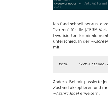
Ich fand schnell heraus, da
"screen" für die $TERM-Vari
favorisierten Terminalemula
unterschied. In der
~/.scree
mit
term     rxvt-unicode-
ändern. Bei mir passierte je
Zustand akzeptieren und me
~/.zshrc.local
erweitern.