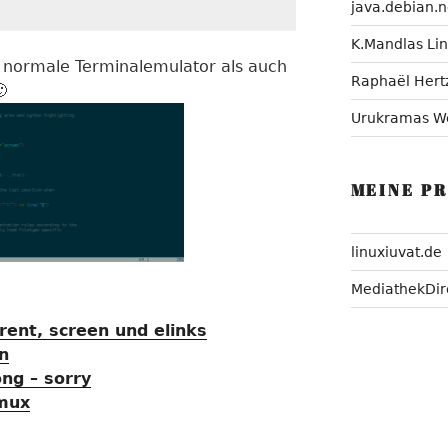
java.debian.n
K.Mandlas Li
 normale Terminalemulator als auch
Raphaël Hert

Urukramas W
MEINE P
linuxiuvat.de
MediathekDir
rrent, screen und elinks
n
ng – sorry
Tmux