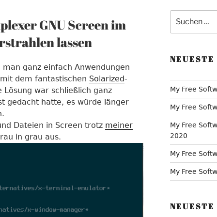
Suche
plexer GNU Screen im
nach:
strahlen lassen
NEUESTE
 wie man ganz einfach Anwendungen
mit dem fantastischen
Solarized
-
My Free Softw
 Lösung war schließlich ganz
st gedacht hatte, es würde länger
My Free Softw
n.
und Dateien in Screen trotz
meiner
My Free Softw
2020
rau in grau aus.
My Free Softw
My Free Softwa
NEUESTE