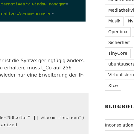
Mediathekv
Musik
Nv
Openbox
Sicherheit
TinyCore
er ist die Syntax geringfügig anders.
ubuntuuser
u erhalten, muss t_Co auf 256
 wieder nur eine Erweiterung der IF-
Virtualisier
Xfce
BLOGROL
e-256color" || &term=="screen")

arized

Inconsolation