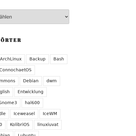
WÖRTER
ArchLinux
Backup
Bash
ConnochaetOS
ommons
Debian
dwm
glish
Entwicklung
Gnome3
hal600
dle
Iceweasel
IceWM
0
KolibriOS
linuxiuvat
ebian
Lubuntu