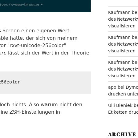
Kaufmann
be
des Netzwerkv
visualisieren
ss Screen einen eigenen Wert
Kaufmann
be
able hatte, der sich von meinem
des Netzwerkv
tor "rxvt-unicode-256color"
visualisieren
nrc
lässt sich der Wert in der Theorie
Kaufmann
be
des Netzwerkv
visualisieren
256color
apo
bei
Dymo 
drucken unter
doch nichts. Also warum nicht den
Ulli Bieniek
b
ine ZSH-Einstellungen in
Etiketten dru
ARCHIVE