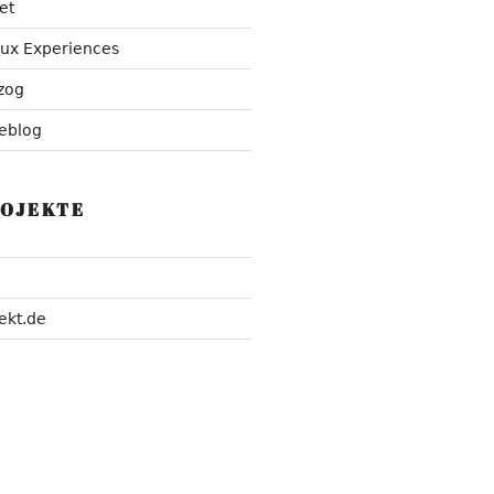
et
nux Experiences
zog
eblog
ROJEKTE
ekt.de