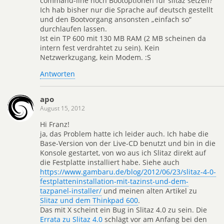
command-line noch Bootoptionen für slitaz setzen?
Ich hab bisher nur die Sprache auf deutsch gestellt
und den Bootvorgang ansonsten „einfach so“
durchlaufen lassen.
Ist ein TP 600 mit 130 MB RAM (2 MB scheinen da
intern fest verdrahtet zu sein). Kein
Netzwerkzugang, kein Modem. :S
Antworten
apo
August 15, 2012
Hi Franz!
ja, das Problem hatte ich leider auch. Ich habe die
Base-Version von der Live-CD benutzt und bin in die
Konsole gestartet, von wo aus ich Slitaz direkt auf
die Festplatte installiert habe. Siehe auch
https://www.gambaru.de/blog/2012/06/23/slitaz-4-0-
festplatteninstallation-mit-tazinst-und-dem-
tazpanel-installer/
und meinen alten Artikel zu
Slitaz und dem Thinkpad 600
.
Das mit X scheint ein Bug in Slitaz 4.0 zu sein. Die
Errata zu Slitaz 4.0
schlägt vor am Anfang bei den