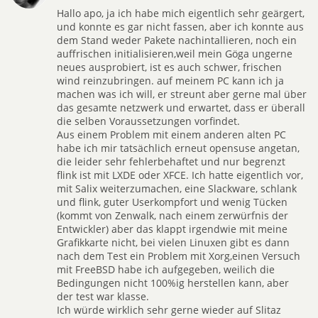
Hallo apo, ja ich habe mich eigentlich sehr geärgert,
und konnte es gar nicht fassen, aber ich konnte aus
dem Stand weder Pakete nachintallieren, noch ein
auffrischen initialisieren,weil mein Göga ungerne
neues ausprobiert, ist es auch schwer, frischen
wind reinzubringen. auf meinem PC kann ich ja
machen was ich will, er streunt aber gerne mal über
das gesamte netzwerk und erwartet, dass er überall
die selben Voraussetzungen vorfindet.
Aus einem Problem mit einem anderen alten PC
habe ich mir tatsächlich erneut opensuse angetan,
die leider sehr fehlerbehaftet und nur begrenzt
flink ist mit LXDE oder XFCE. Ich hatte eigentlich vor,
mit Salix weiterzumachen, eine Slackware, schlank
und flink, guter Userkompfort und wenig Tücken
(kommt von Zenwalk, nach einem zerwürfnis der
Entwickler) aber das klappt irgendwie mit meine
Grafikkarte nicht, bei vielen Linuxen gibt es dann
nach dem Test ein Problem mit Xorg,einen Versuch
mit FreeBSD habe ich aufgegeben, weilich die
Bedingungen nicht 100%ig herstellen kann, aber
der test war klasse.
Ich würde wirklich sehr gerne wieder auf Slitaz