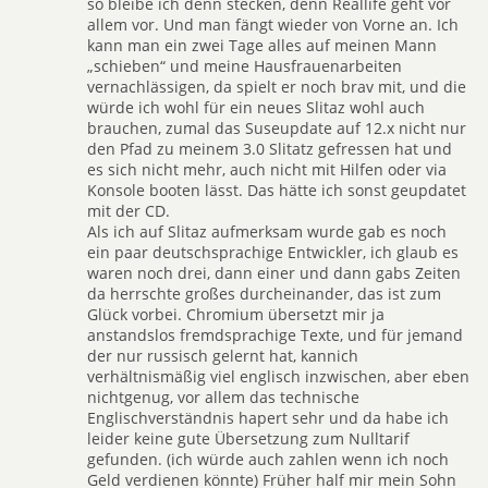
so bleibe ich denn stecken, denn Reallife geht vor
allem vor. Und man fängt wieder von Vorne an. Ich
kann man ein zwei Tage alles auf meinen Mann
„schieben“ und meine Hausfrauenarbeiten
vernachlässigen, da spielt er noch brav mit, und die
würde ich wohl für ein neues Slitaz wohl auch
brauchen, zumal das Suseupdate auf 12.x nicht nur
den Pfad zu meinem 3.0 Slitatz gefressen hat und
es sich nicht mehr, auch nicht mit Hilfen oder via
Konsole booten lässt. Das hätte ich sonst geupdatet
mit der CD.
Als ich auf Slitaz aufmerksam wurde gab es noch
ein paar deutschsprachige Entwickler, ich glaub es
waren noch drei, dann einer und dann gabs Zeiten
da herrschte großes durcheinander, das ist zum
Glück vorbei. Chromium übersetzt mir ja
anstandslos fremdsprachige Texte, und für jemand
der nur russisch gelernt hat, kannich
verhältnismäßig viel englisch inzwischen, aber eben
nichtgenug, vor allem das technische
Englischverständnis hapert sehr und da habe ich
leider keine gute Übersetzung zum Nulltarif
gefunden. (ich würde auch zahlen wenn ich noch
Geld verdienen könnte) Früher half mir mein Sohn