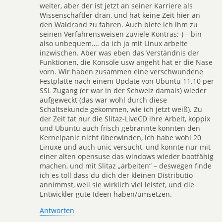
weiter, aber der ist jetzt an seiner Karriere als
Wissenschaftler dran, und hat keine Zeit hier an
den Waldrand zu fahren. Auch biete ich ihm zu
seinen Verfahrensweisen zuviele Kontras;-) – bin
also unbequem…. da ich ja mit Linux arbeite
inzwischen. Aber was eben das Verständnis der
Funktionen, die Konsole usw angeht hat er die Nase
vorn. Wir haben zusammen eine verschwundene
Festplatte nach einem Update von Ubuntu 11.10 per
SSL Zugang (er war in der Schweiz damals) wieder
aufgeweckt (das war wohl durch diese
Schaltsekunde gekommen, wie ich jetzt weiß). Zu
der Zeit tat nur die Slitaz-LiveCD ihre Arbeit, koppix
und Ubuntu auch frisch gebrannte konnten den
Kernelpanic nicht überwinden, ich habe wohl 20
Linuxe und auch unic versucht, und konnte nur mit
einer alten opensuse das windows wieder bootfähig
machen, und mit Slitaz „arbeiten“ – deswegen finde
ich es toll dass du dich der kleinen Distributio
annimmst, weil sie wirklich viel leistet, und die
Entwickler gute Ideen haben/umsetzen.
Antworten