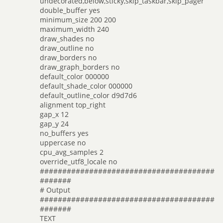
undecorated,below,sticky,skip_taskbar,skip_pager
double_buffer yes
minimum_size 200 200
maximum_width 240
draw_shades no
draw_outline no
draw_borders no
draw_graph_borders no
default_color 000000
default_shade_color 000000
default_outline_color d9d7d6
alignment top_right
gap_x 12
gap_y 24
no_buffers yes
uppercase no
cpu_avg_samples 2
override_utf8_locale no
#######################################
#######
# Output
#######################################
#######
TEXT