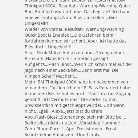
Thinkpad 600X…Resultat:- Warnung/Warning Quick
Boot Enabled usw und usw…Das liegt an?..Ich habe
eine vermutung!…Nun..Bios Umstellen!…Bios
Umgestellt!
Wieder von vorne!..Resultat:- Warnung/Warning
Quick Boot is Enabled!…Die Gefahren beim
fortfahren kennen wir schon!..Aber..Ich hatte das
Bios doch…Umgestellt!
Also…Denk Mütze Aufsetzen und…Streng deiner
Birne an!..Habe Ich mir innerlich gesagt!
Auf geht’s…Flash Bios?…Wenn Ich schon mal auf der
jagd nach einer Zecke bin…Dann erst mal Die
Klingen Scharf Machen!…
Mein IBM Thinkpad 600X habe Ich bekommen von
jemandem..Für den Ich ein `E‘ Bass Repariert habe!
In meinem Besitz hat es noch `Nie‘ Internet Zugang
gehabt!…Ich Vermute das `Die Zecke‘ zu mir,
unwissentlich mit geschleppt wurde!..Und wenn
nicht…Egal!…Alexa..Jetzt bist du dran!
Apo..Flash Bios?…Stonehenge steh mir Bitte bei…
Sollte alles nichts nutzen!..Vorschlag Hammer!…
Zehn Pfund Pures!…Apo..Das ist mein…Ernst!…
Schützhelme Aufsetzen!..Und tchuß.