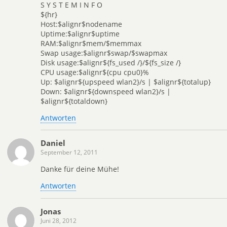
S Y S T E M I N F O
${hr}
Host:$alignr$nodename
Uptime:$alignr$uptime
RAM:$alignr$mem/$memmax
Swap usage:$alignr$swap/$swapmax
Disk usage:$alignr${fs_used /}/${fs_size /}
CPU usage:$alignr${cpu cpu0}%
Up: $alignr${upspeed wlan2}/s | $alignr${totalup}
Down: $alignr${downspeed wlan2}/s |
$alignr${totaldown}
Antworten
Daniel
September 12, 2011
Danke für deine Mühe!
Antworten
Jonas
Juni 28, 2012