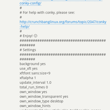
conky-config/
#
# For help with conky, please see:
#
http://crunchbanglinux.org/forums/topic/2047/conky
-help/
#
# Enjoy! 🙂
#######################################
#######
# Settings
#######################################
#######
background yes
use_xft yes
xftfont sans:size=9
xftalpha 1
update_interval 1.0
total_run_times 0
own_window yes
own_window_transparent yes
own_window_type desktop
own_window_hints