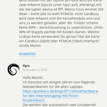
Beim booten mit der Option pci=bios wird die Karte
zwar erkannt (taucht unter lspci auf), allerdings mit
der korrupten device-id ffff. Meine Cisco Aironet 350
Wlan – Karte (die ist wohl PCMCIA, nicht Cardbus)
wird zwar erkannt und die Kernelmodule airo und
airo_cs werden geladen, aber der Treiber scheint
keine WPA – Verschlüsselung zu unterstützen. Unter
WIN XP klappts perfekt mit beiden Karten. Welche
Linksys Karte verwendest Du genau? Hat die Karte
ein Cardbus (32bit) oder PCMCIA (16bit) Interface?
Grüße Martin
Antworten
Apo
Dezember 3, 2016
Hallo Martin,
Ich benutze seit einigen Jahren nun folgende
Netzwerkkarten für die alten Laptops:
https://gambaru.de/blog/2011/09/24/hardware-
fur-den-internetzugang-mit-freien-
linuxtreibern/
Die werden alle automatisch vom Linuxkernel