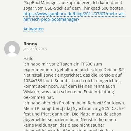
PlopBootManager auszuprobieren. Ich kann damit
sogar vom USB-Stick auf dem Thinkpad 600 booten.
https://www.gambaru.de/blog/2011/07/07/mehr-als-
hilfreich-plop-bootmanager/
Antworten
Ronny
Januar 8, 2016
Hallo,
ich habe mir vor 2 Tagen ein TP600 zum
experimentieren geholt und auch schon Debian 8.2
Netinstall soweit eingerichtet, das die Konsole auf
1024×786 läuft. Sound ist noch nicht eingerichtet,
kommt aber noch. Auf dem kleinen rennt auch
WMaker, was auch schon eine Ersteinrichtung
bekommen hat.
Ich habe aber ein Problem beim Reboot/ Shutdown.
Mein TP hängt bei „[sda] Synchronizing SCSI Cache“
fest und friert dann ein. DIe Platte muss da schon
abgemeldet sein, denn beim Neustart kommen
keine Meldungen, das diese nicht sauber
abgemeldet wurde. Wenn ich manuel ein fsck