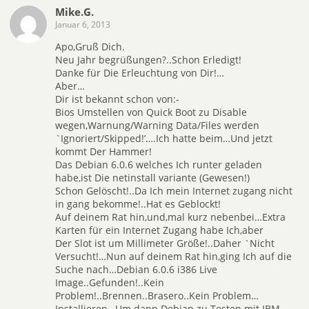
Mike.G.
Januar 6, 2013
Apo,Gruß Dich.
Neu Jahr begrüßungen?..Schon Erledigt!
Danke für Die Erleuchtung von Dir!…
Aber…
Dir ist bekannt schon von:-
Bios Umstellen von Quick Boot zu Disable
wegen,Warnung/Warning Data/Files werden
`Ignoriert/Skipped!’….Ich hatte beim…Und jetzt
kommt Der Hammer!
Das Debian 6.0.6 welches Ich runter geladen
habe,ist Die netinstall variante (Gewesen!)
Schon Gelöscht!..Da Ich mein Internet zugang nicht
in gang bekomme!..Hat es Geblockt!
Auf deinem Rat hin,und,mal kurz nebenbei…Extra
Karten für ein Internet Zugang habe Ich,aber
Der Slot ist um Millimeter Größe!..Daher `Nicht
Versucht!…Nun auf deinem Rat hin,ging Ich auf die
Suche nach…Debian 6.0.6 i386 Live
Image..Gefunden!..Kein
Problem!..Brennen..Brasero..Kein Problem…
Installieren…Um dann Debian zu Testen mit IBM