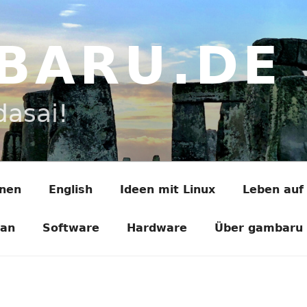
BARU.DE
dasai!
onen
English
Ideen mit Linux
Leben auf
ian
Software
Hardware
Über gambaru