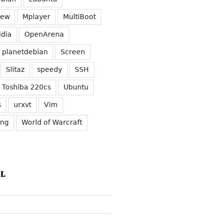
iew
Mplayer
MultiBoot
idia
OpenArena
planetdebian
Screen
Slitaz
speedy
SSH
Toshiba 220cs
Ubuntu
s
urxvt
Vim
ung
World of Warcraft
L