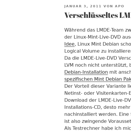
VERÖFFENTLICHT
JANUAR 3, 2011
VON
APO
AM
Verschlüsseltes L
Während das LMDE-Team zwi
der Linux-Mint-Live-DVD aus
Idee
, Linux Mint Debian sch
Logical Volume zu installiere
Da die LMDE-Live-DVD Versch
LVM noch nicht unterstützt, 
Debian-Installation
mit ansc
spezifischen Mint Debian Pa
Der Vorteil dieser Variante l
Netinst- oder Visitenkarten
Download der LMDE-Live-DVD
Installations-CD, desto meh
nachinstalliert werden. Eine
ist also zwingende Vorausse
Als Testrechner habe ich mic