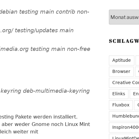
/debian testing main contrib non-
Archive
n.org/ testing/updates main
SCHLAG
media.org testing main non-free
Aptitude
Browser
Creative C
t-keyring deb-multimedia-keyring
Elinks
En
Fluxbox
Humblebun
sting Pakete werden installiert.
aber weder Gnome noch Linux Mint
Inspiron400
eich weiter mit
LinuxMintD