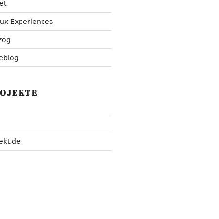
et
nux Experiences
zog
eblog
ROJEKTE
ekt.de