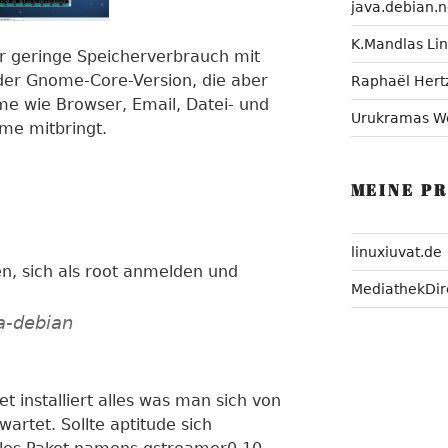
java.debian.n
K.Mandlas Li
er geringe Speicherverbrauch mit
der Gnome-Core-Version, die aber
Raphaël Hert
e wie Browser, Email, Datei- und
Urukramas W
e mitbringt.
MEINE P
linuxiuvat.de
en, sich als root anmelden und
MediathekDir
ta-debian
 installiert alles was man sich von
artet. Sollte aptitude sich