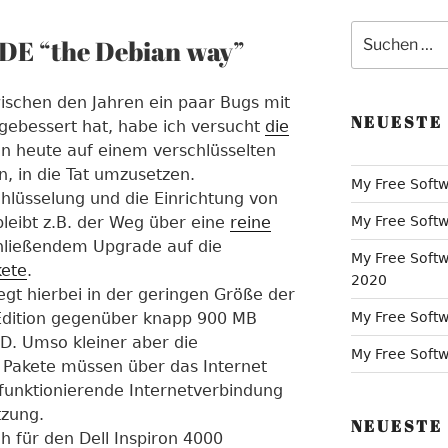
Suche
MDE “the Debian way”
nach:
schen den Jahren ein paar Bugs mit
NEUESTE
gebessert hat, habe ich versucht
die
on heute auf einem verschlüsselten
n, in die Tat umzusetzen.
My Free Softw
lüsselung und die Einrichtung von
bleibt z.B. der Weg über eine
reine
My Free Softw
hließendem Upgrade auf die
My Free Softw
kete
.
2020
iegt hierbei in der geringen Größe der
-Edition gegenüber knapp 900 MB
My Free Softw
. Umso kleiner aber die
My Free Softwa
r Pakete müssen über das Internet
 funktionierende Internetverbindung
tzung.
NEUESTE
h für den Dell Inspiron 4000