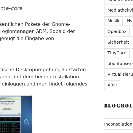
ome-core
Mediathekv
Musik
Nv
wesentlichen Pakete der Gnome-
Loginmanager GDM. Sobald der
Openbox
genügt die Eingabe von
Sicherheit
TinyCore
ubuntuuser
afische Desktopumgebung zu starten.
Virtualisier
hnt mit dem bei der Installation
einloggen und man findet folgendes
Xfce
BLOGROL
Inconsolation