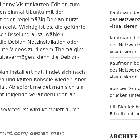
Lenny Visitenkarten-Edition zum
chon einmal Ubuntu mit der
Kaufmann
be
hat oder regelmäßig Debian nutzt
des Netzwerkv
visualisieren
u recht. Wichtig ist es, die geführte
rschlüsselung auszuwählen.
Kaufmann
be
 die
Debian-Netzinstallation
oder
des Netzwerkv
gute Videos zu diesem Thema gibt
visualisieren
altevermögen, denn die Debian-
Kaufmann
be
des Netzwerkv
an installiert hat, findet sich nach
visualisieren
n und kalten Konsole wieder. Aber
vial. Ab sofort meldet man sich als
apo
bei
Dymo 
mt folgende Veränderungen an
drucken unter
Ulli Bieniek
b
/sources.list
wird komplett durch
Etiketten dru
xmint.com/ debian main
ARCHIVE