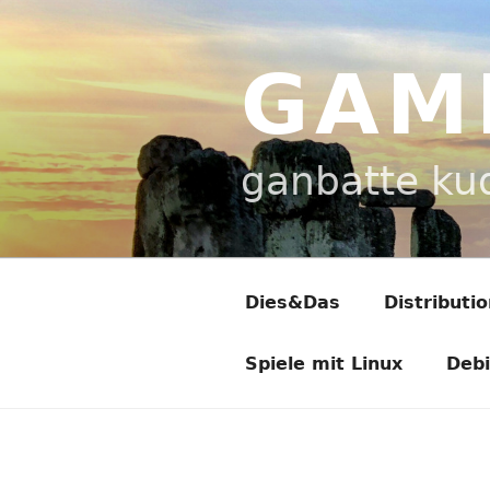
Zum
Inhalt
springen
GAM
ganbatte ku
Dies&Das
Distributi
Spiele mit Linux
Deb