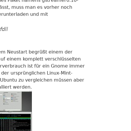
lles Paket namens gstreamer0.10-
en lässt, muss man es vorher noch
erunterladen und mit
fdll
em Neustart begrüßt einem der
uf einem komplett verschlüsselten
erverbrauch ist für ein Gnome immer
 der ursprünglichen Linux-Mint-
r Ubuntu zu vergleichen müssen aber
lliert werden.