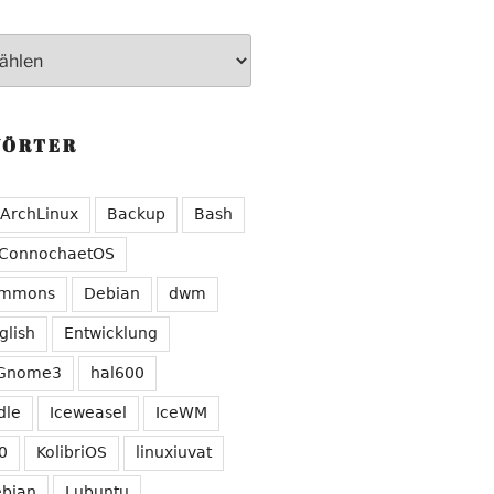
WÖRTER
ArchLinux
Backup
Bash
ConnochaetOS
ommons
Debian
dwm
glish
Entwicklung
Gnome3
hal600
dle
Iceweasel
IceWM
0
KolibriOS
linuxiuvat
ebian
Lubuntu