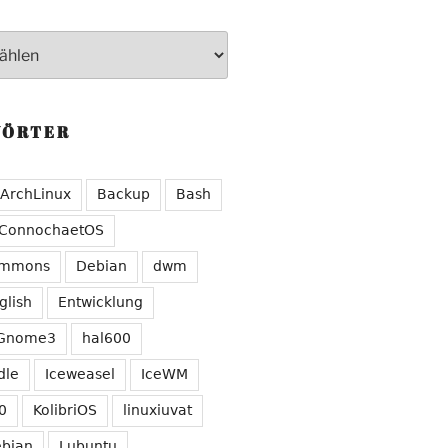
WÖRTER
ArchLinux
Backup
Bash
ConnochaetOS
ommons
Debian
dwm
glish
Entwicklung
Gnome3
hal600
dle
Iceweasel
IceWM
0
KolibriOS
linuxiuvat
ebian
Lubuntu