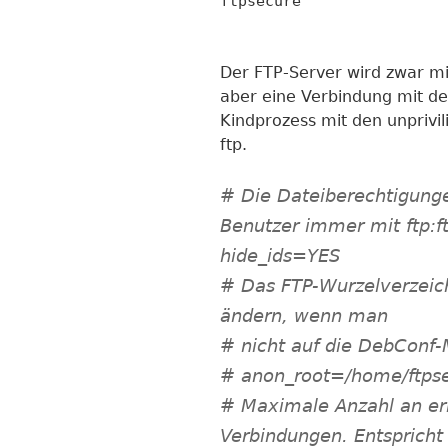
ftpsecure
Der FTP-Server wird zwar mi
aber eine Verbindung mit dem
Kindprozess mit den unprivi
ftp.
# Die Dateiberechtigung
Benutzer immer mit ftp:f
hide_ids=YES
# Das FTP-Wurzelverzeichn
ändern, wenn man
# nicht auf die DebConf
# anon_root=/home/ftps
# Maximale Anzahl an erl
Verbindungen. Entspricht