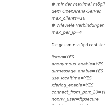
# mir der maximal mögli
dem OpenArena-Server.
max_clients=16
# Wieviele Verbindungen 
max_per_ip=4
Die gesamte vsftpd.conf sieh
listen=YES
anonymous_enable=YES
dirmessage_enable=YES
use_localtime=YES
xferlog_enable=YES
connect_from_port_20=Y
nopriv_user=ftpsecure