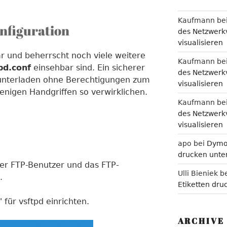
Kaufmann
be
onfiguration
des Netzwerkv
visualisieren
bar und beherrscht noch viele weitere
Kaufmann
be
pd.conf
einsehbar sind. Ein sicherer
des Netzwerkv
nterladen ohne Berechtigungen zum
visualisieren
wenigen Handgriffen so verwirklichen.
Kaufmann
be
des Netzwerkv
visualisieren
apo
bei
Dymo 
drucken unter
der FTP-Benutzer und das FTP-
Ulli Bieniek
b
.
Etiketten dru
für vsftpd einrichten.
ARCHIVE