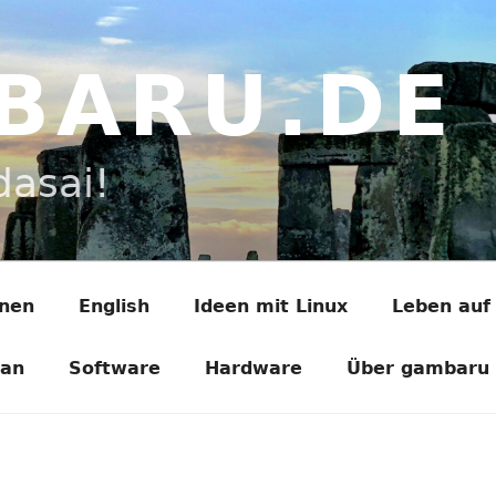
BARU.DE
dasai!
onen
English
Ideen mit Linux
Leben auf
ian
Software
Hardware
Über gambaru