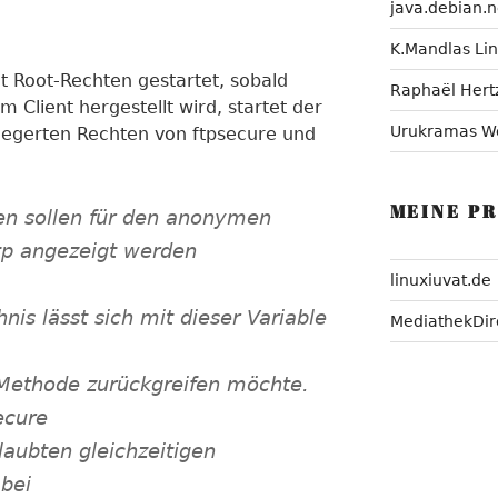
java.debian.n
K.Mandlas Li
t Root-Rechten gestartet, sobald
Raphaël Hert
 Client hergestellt wird, startet der
Urukramas W
liegerten Rechten von ftpsecure und
MEINE P
en sollen für den anonymen
tp angezeigt werden
linuxiuvat.de
is lässt sich mit dieser Variable
MediathekDir
-Methode zurückgreifen möchte.
ecure
aubten gleichzeitigen
 bei