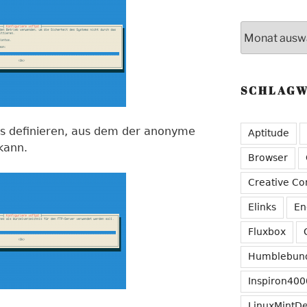
Archive
SCHLAG
is definieren, aus dem der anonyme
Aptitude
kann.
Browser
Creative C
Elinks
En
Fluxbox
Humblebun
Inspiron400
LinuxMintD