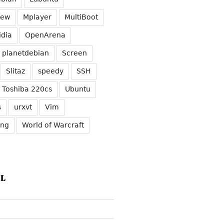
iew
Mplayer
MultiBoot
idia
OpenArena
planetdebian
Screen
Slitaz
speedy
SSH
Toshiba 220cs
Ubuntu
s
urxvt
Vim
ung
World of Warcraft
L