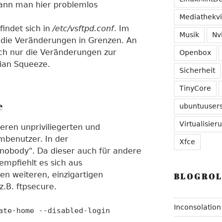
kann man hier problemlos
Mediathekv
findet sich in
/etc/vsftpd.conf
. Im
Musik
Nv
r die Veränderungen in Grenzen. An
ich nur die Veränderungen zur
Openbox
bian Squeeze.
Sicherheit
TinyCore
e
ubuntuuser
Virtualisier
eren unpriviliegerten und
mbenutzer. In der
Xfce
"nobody". Da dieser auch für andere
empfiehlt es sich aus
en weiteren, einzigartigen
BLOGROL
.B. ftpsecure.
Inconsolation
ate-home --disabled-login