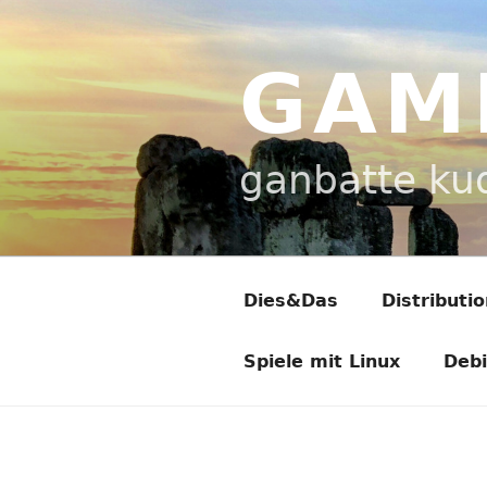
Zum
Inhalt
springen
GAM
ganbatte ku
Dies&Das
Distributi
Spiele mit Linux
Deb