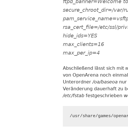
ftpd_banner=Welcome to 
secure_chroot_dir=/var/r
pam_service_name=vsft
rsa_cert_file=/etc/ssl/pr
hide_ids=YES
max_clients=16
max_per_ip=4
Abschließend lässt sich mit
m
von OpenArena noch einmal 
Unterordner
/oa/baseoa
nur 
Veränderung dauerhaft zu b
/etc/fstab
festgeschrieben w
/usr/share/games/opena