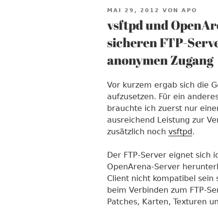
VERÖFFENTLICHT
MAI 29, 2012
VON
APO
AM
vsftpd und OpenAre
sicheren FTP-Serve
anonymen Zugang
Vor kurzem ergab sich die G
aufzusetzen. Für ein andere
brauchte ich zuerst nur ei
ausreichend Leistung zur Ver
zusätzlich noch
vsftpd
.
Der FTP-Server eignet sich
OpenArena-Server herunterla
Client nicht kompatibel sein 
beim Verbinden zum FTP-Ser
Patches, Karten, Texturen u