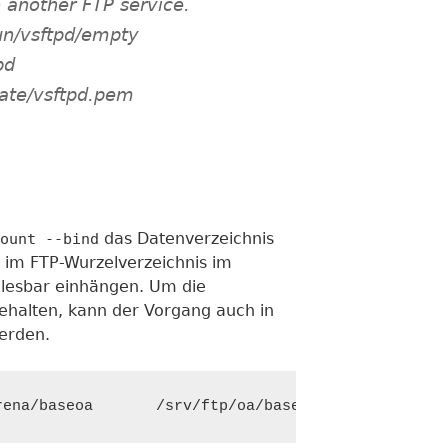
another FTP service.
un/vsftpd/empty
pd
ivate/vsftpd.pem
das Datenverzeichnis
ount --bind
im FTP-Wurzelverzeichnis im
lesbar einhängen. Um die
ehalten, kann der Vorgang auch in
erden.
rena/baseoa       /srv/ftp/oa/baseoa      none    