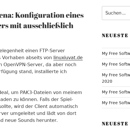
Suche
na: Konfiguration eines
nach:
rs mit ausschließlich
NEUESTE
elegenheit einen FTP-Server
My Free Softw
s Vorhaben abseits von
linuxiuvat.de
nen OpenVPN-Server, da aber noch
My Free Softw
fügung stand, installierte ich
My Free Softw
2020
 ideal, um PAK3-Dateien von meinem
My Free Softw
den zu können. Falls der Spiel-
My Free Softwa
sollte, wird der Client automatisch
ver umgeleitet und lädt von dort
nd neue Sounds herunter.
NEUESTE