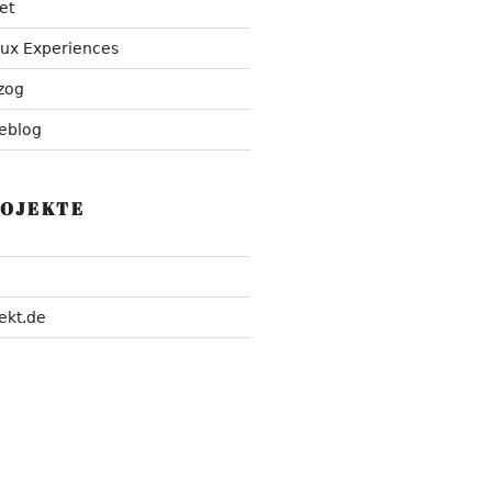
et
nux Experiences
zog
eblog
ROJEKTE
ekt.de