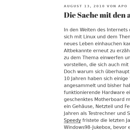
VERÖFFENTLICHT
AUGUST 13, 2010
VON
APO
AM
Die Sache mit den
In den Weiten des Internets g
sich mit Linux und dem The
neues Leben einhauchen kan
Altbekannte erneut zu erzäh
zu dem Thema einwerfen un
vorstellen, die sich auch m
Doch warum sich überhaupt 
10 Jahren haben sich einige
angesammelt und bisher hab
funktionierende Hardware e
geschenktes Motherboard mi
ein Gehäuse, Netzteil und Fe
Jahren als Testrechner und S
Speedy
fristete die letzten 
Windows98-Jukebox, bevor es