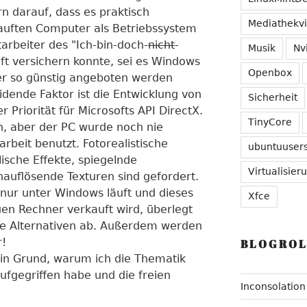
 darauf, dass es praktisch
Mediathekv
uften Computer als Betriebssystem
tarbeiter des "Ich-bin-doch-
nicht
-
Musik
Nv
ft versichern konnte, sei es Windows
Openbox
r so günstig angeboten werden
dende Faktor ist die Entwicklung von
Sicherheit
r Priorität für Microsofts API DirectX.
TinyCore
, aber der PC wurde noch nie
arbeit benutzt. Fotorealistische
ubuntuuser
lische Effekte, spiegelnde
Virtualisier
auflösende Texturen sind gefordert.
 nur unter Windows läuft und dieses
Xfce
en Rechner verkauft wird, überlegt
ie Alternativen ab. Außerdem werden
r!
BLOGROL
 ein Grund, warum ich die Thematik
aufgegriffen habe und die freien
Inconsolation