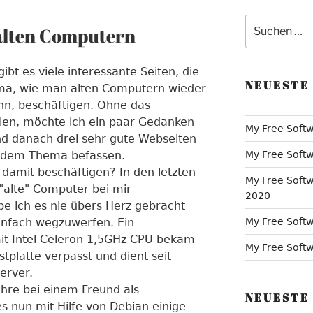
Suche
 alten Computern
nach:
ibt es viele interessante Seiten, die
NEUESTE
ma, wie man alten Computern wieder
n, beschäftigen. Ohne das
len, möchte ich ein paar Gedanken
My Free Softw
d danach drei sehr gute Webseiten
it dem Thema befassen.
My Free Softw
damit beschäftigen? In den letzten
My Free Softw
 "alte" Computer bei mir
2020
e ich es nie übers Herz gebracht
infach wegzuwerfen. Ein
My Free Softw
t Intel Celeron 1,5GHz CPU bekam
My Free Softwa
stplatte verpasst und dient seit
erver.
Jahre bei einem Freund als
NEUESTE
 nun mit Hilfe von Debian einige