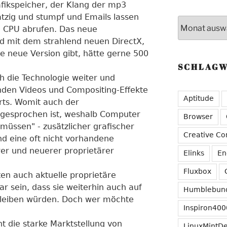
fikspeicher, der Klang der mp3
atzig und stumpf und Emails lassen
Archive
e CPU abrufen. Das neue
 mit dem strahlend neuen DirectX,
e neue Version gibt, hätte gerne 500
SCHLAG
ch die Technologie weiter und
nden Videos und Compositing-Effekte
Aptitude
ärts. Womit auch der
gesprochen ist, weshalb Computer
Browser
müssen" - zusätzlicher grafischer
Creative C
d eine oft nicht vorhandene
rer und neuerer proprietärer
Elinks
En
Fluxbox
en auch aktuelle proprietäre
r sein, dass sie weiterhin auch auf
Humblebun
 bleiben würden. Doch wer möchte
Inspiron400
 die starke Marktstellung von
LinuxMintD