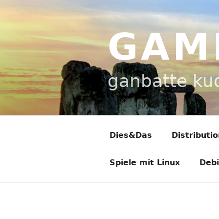
Zum
Inhalt
springen
GAM
ganbatte ku
Dies&Das
Distributi
Spiele mit Linux
Deb