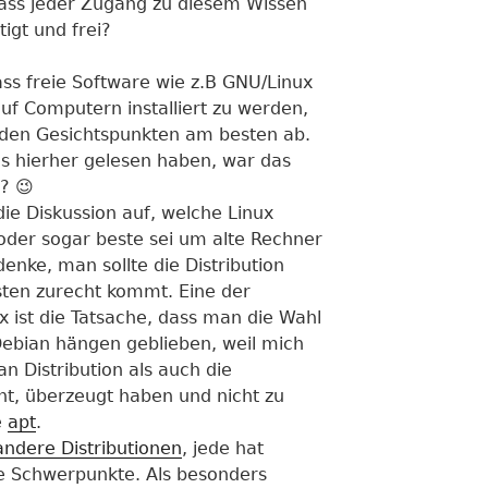
dass jeder Zugang zu diesem Wissen
igt und frei?
ass freie Software wie z.B GNU/Linux
uf Computern installiert zu werden,
iden Gesichtspunkten am besten ab.
bis hierher gelesen haben, war das
? 😉
e Diskussion auf, welche Linux
 oder sogar beste sei um alte Rechner
denke, man sollte die Distribution
ten zurecht kommt. Eine der
x ist die Tatsache, dass man die Wahl
Debian hängen geblieben, weil mich
an Distribution als auch die
eht, überzeugt haben und nicht zu
e
apt
.
andere Distributionen
, jede hat
re Schwerpunkte. Als besonders