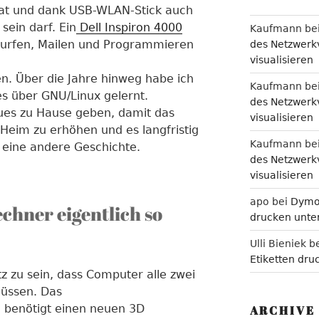
hat und dank USB-WLAN-Stick auch
sein darf. Ein
Dell Inspiron 4000
Kaufmann
be
urfen, Mailen und Programmieren
des Netzwerkv
visualisieren
zen. Über die Jahre hinweg habe ich
Kaufmann
be
s über GNU/Linux gelernt.
des Netzwerkv
ues zu Hause geben, damit das
visualisieren
 Heim zu erhöhen und es langfristig
Kaufmann
be
eine andere Geschichte.
des Netzwerkv
visualisieren
apo
bei
Dymo 
hner eigentlich so
drucken unter
Ulli Bieniek
b
Etiketten dru
z zu sein, dass Computer alle zwei
üssen. Das
 benötigt einen neuen 3D
ARCHIVE