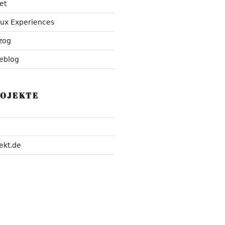
et
nux Experiences
zog
eblog
ROJEKTE
ekt.de