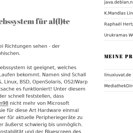
java.debian.n
K.Mandlas Li
bssystem für al(l)
t
e
Raphaël Hert
Urukramas W
i Richtungen sehen - der
phischen.
MEINE P
iebssystem ist geeignet, welches
m Laufen bekommt. Namen sind Schall
linuxiuvat.de
 Linux, BSD, OpenSolaris, OS2/Warp
MediathekDir
sache es funktioniert! Unter diesem
r schnell feststellen, dass
n98
nicht mehr von Microsoft
sie für diese Art Hardware einmal
ber für aktuelle Peripheriegeräte zu
ter äußerst schwierig bis unmöglich.
nstabilität und der
Bluescreen des