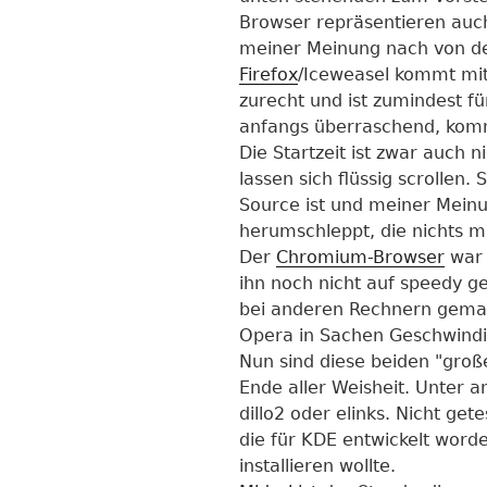
Browser repräsentieren auc
meiner Meinung nach von d
Firefox
/Iceweasel kommt mit
zurecht und ist zumindest f
anfangs überraschend, ko
Die Startzeit ist zwar auch n
lassen sich flüssig scrollen
Source ist und meiner Meinu
herumschleppt, die nichts m
Der
Chromium-Browser
war 
ihn noch nicht auf speedy g
bei anderen Rechnern gemac
Opera in Sachen Geschwindig
Nun sind diese beiden "groß
Ende aller Weisheit. Unter a
dillo2 oder elinks. Nicht ge
die für KDE entwickelt worde
installieren wollte.