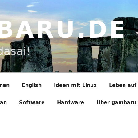
BARU.DE
dasai!
onen
English
Ideen mit Linux
Leben auf
ian
Software
Hardware
Über gambaru