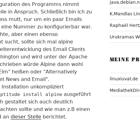
java.debian.n
figuration des Programms nimmt
le in Anspruch. Schließlich bin ich zu
K.Mandlas Li
s mutt, nur um ein paar Emails
Raphaël Hert
 eine Nummer zu konfigurierbar war.
hte, aber einen ebenso
Urukramas W
t sucht, sollte sich mal alpine
eiterentwicklung des Email Clients
shington und wird unter der Apache
MEINE P
eschrieben würde Alpine dann wohl
Elm" heißen oder "Alternatively
et News and Email".
linuxiuvat.de
Installation unkompliziert
MediathekDir
ausgeführt
aptitude install alpine
h gestaltet sich auch deutlich
achten sollte und wie man z.B einen
rd an
dieser Stelle
berichtet.