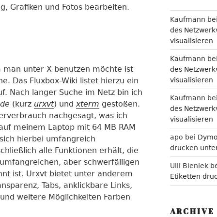
ng, Grafiken und Fotos bearbeiten.
Kaufmann
be
des Netzwerkv
visualisieren
Kaufmann
be
 man unter X benutzen möchte ist
des Netzwerkv
. Das Fluxbox-Wiki listet hierzu ein
visualisieren
uf. Nach langer Suche im Netz bin ich
Kaufmann
be
ode
(kurz
urxvt
) und
xterm
gestoßen.
des Netzwerkv
herverbrauch nachgesagt, was ich
visualisieren
 auf meinem Laptop mit 64 MB RAM
apo
bei
Dymo 
 sich hierbei umfangreich
drucken unter
hließlich alle Funktionen erhält, die
 umfangreichen, aber schwerfälligen
Ulli Bieniek
b
t ist. Urxvt bietet unter anderem
Etiketten dru
nsparenz, Tabs, anklickbare Links,
r und weitere Möglichkeiten Farben
ARCHIVE