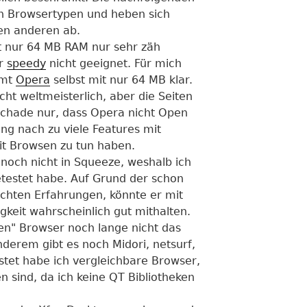
h Browsertypen und heben sich
en anderen ab.
 nur 64 MB RAM nur sehr zäh
ür
speedy
nicht geeignet. Für mich
mmt
Opera
selbst mit nur 64 MB klar.
icht weltmeisterlich, aber die Seiten
. Schade nur, dass Opera nicht Open
ng nach zu viele Features mit
it Browsen zu tun haben.
noch nicht in Squeeze, weshalb ich
etestet habe. Auf Grund der schon
hten Erfahrungen, könnte er mit
keit wahrscheinlich gut mithalten.
en" Browser noch lange nicht das
nderem gibt es noch Midori, netsurf,
testet habe ich vergleichbare Browser,
n sind, da ich keine QT Bibliotheken