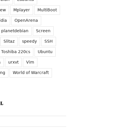
iew
Mplayer
MultiBoot
idia
OpenArena
planetdebian
Screen
Slitaz
speedy
SSH
Toshiba 220cs
Ubuntu
s
urxvt
Vim
ung
World of Warcraft
L