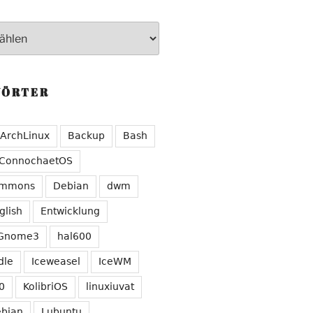
WÖRTER
ArchLinux
Backup
Bash
ConnochaetOS
ommons
Debian
dwm
glish
Entwicklung
Gnome3
hal600
dle
Iceweasel
IceWM
0
KolibriOS
linuxiuvat
ebian
Lubuntu