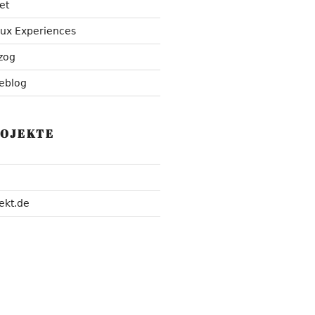
et
nux Experiences
zog
eblog
ROJEKTE
ekt.de