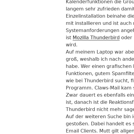
Kalenderfunktionen die Gro
langem sehr zufrieden damit
Einzelinstallation beinahe
mit installieren und ist au
Systemanforderungen angeht.
ist
Mozilla Thunderbird
oder 
wird.
Auf meinem Laptop war abe
groß, weshalb ich nach ande
habe. Wer einen grafischen 
Funktionen, gutem Spamfilt
wie bei Thunderbird sucht, f
Programm. Claws-Mail kam s
Zwar dauert es ebenfalls ei
ist, danach ist die Reaktion
Thunderbird nicht mehr sag
Auf der weiteren Suche bin i
gestoßen. Dabei handelt es s
Email Clients. Mutt gilt allg