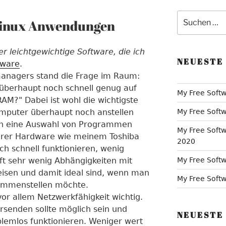
Suche
Linux Anwendungen
nach:
er leichtgewichtige Software, die ich
NEUESTE
tware
.
anagers stand die Frage im Raum:
berhaupt noch schnell genug auf
My Free Softw
AM?" Dabei ist wohl die wichtigste
mputer überhaupt noch anstellen
My Free Softw
ich eine Auswahl von Programmen
My Free Softw
lterer Hardware wie meinem Toshiba
2020
ch schnell funktionieren, wenig
ft sehr wenig Abhängigkeiten mit
My Free Softw
sen und damit ideal sind, wenn man
My Free Softwa
sammenstellen möchte.
or allem Netzwerkfähigkeit wichtig.
rsenden sollte möglich sein und
NEUESTE
lemlos funktionieren. Weniger wert