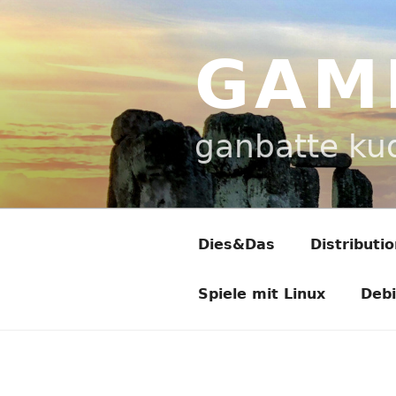
Zum
Inhalt
springen
GAM
ganbatte ku
Dies&Das
Distributi
Spiele mit Linux
Deb