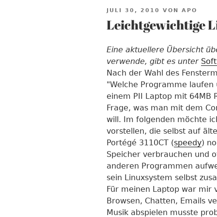
VERÖFFENTLICHT
JULI 30, 2010
VON
APO
AM
Leichtgewichtige 
Eine aktuellere Übersicht üb
verwende, gibt es unter
Sof
Nach der Wahl des Fensterm
"Welche Programme laufen ü
einem PII Laptop mit 64MB R
Frage, was man mit dem Co
will. Im folgenden möchte 
vorstellen, die selbst auf ä
Portégé 3110CT (
speedy
) no
Speicher verbrauchen und o
anderen Programmen aufwei
sein Linuxsystem selbst zu
Für meinen Laptop war mir v
Browsen, Chatten, Emails ve
Musik abspielen musste prob