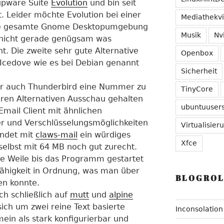
upware Suite
Evolution
und bin seit
. Leider möchte Evolution bei einer
Mediathekv
 die gesamte Gnome Desktopumgebung
Musik
Nv
ch nicht gerade genügsam was
 Die zweite sehr gute Alternative
Openbox
Icedove wie es bei Debian genannt
Sicherheit
r auch Thunderbird eine Nummer zu
TinyCore
ren Alternativen Ausschau gehalten
ubuntuuser
Email Client mit ähnlichen
er und Verschlüsselungsmöglichkeiten
Virtualisier
indet mit
claws-mail
ein würdiges
Xfce
elbst mit 64 MB noch gut zurecht.
ne Weile bis das Programm gestartet
sfähigkeit in Ordnung, was man über
BLOGROL
en konnte.
ch schließlich auf
mutt
und
alpine
ich um zwei reine Text basierte
Inconsolation
emein als stark konfigurierbar und