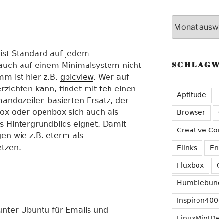
Archive
 ist Standard auf jedem
SCHLAG
auch auf einem Minimalsystem nicht
mm ist hier z.B.
gpicview
. Wer auf
rzichten kann, findet mit
feh
einen
Aptitude
andozeilen basierten Ersatz, der
xbox oder openbox sich auch als
Browser
Hintergrundbilds eignet. Damit
Creative C
en wie z.B.
eterm
als
etzen.
Elinks
En
Fluxbox
Humblebun
Inspiron400
unter Ubuntu für Emails und
LinuxMintD