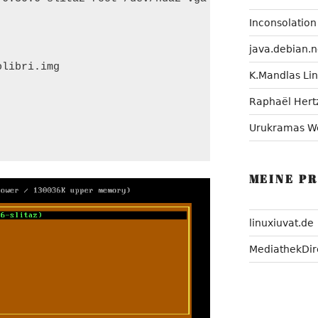
Inconsolation
java.debian.n
libri.img

K.Mandlas Li
Raphaël Hert
Urukramas W
MEINE P
linuxiuvat.de
MediathekDir