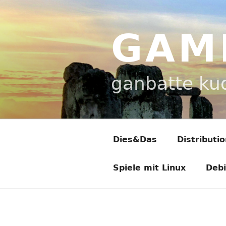
Zum
Inhalt
springen
GAM
ganbatte ku
Dies&Das
Distributi
Spiele mit Linux
Deb