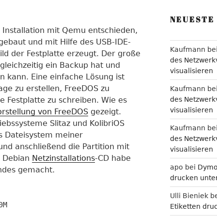
NEUESTE
 Installation mit Qemu entschieden,
sgebaut und mit Hilfe des USB-IDE-
Kaufmann
be
ld der Festplatte erzeugt. Der große
des Netzwerkv
 gleichzeitig ein Backup hat und
visualisieren
 kann. Eine einfache Lösung ist
age zu erstellen, FreeDOS zu
Kaufmann
be
des Netzwerkv
ie Festplatte zu schreiben. Wie es
visualisieren
orstellung von FreeDOS
gezeigt.
iebssysteme Slitaz und KolibriOS
Kaufmann
be
as Dateisystem meiner
des Netzwerkv
t und anschließend die Partition mit
visualisieren
er Debian
Netzinstallations
-CD habe
apo
bei
Dymo 
ndes gemacht.
drucken unter
Ulli Bieniek
b
0M
Etiketten dru