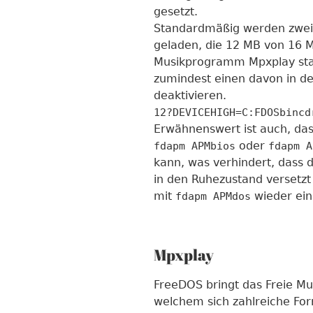
gesetzt.
Standardmäßig werden zwei 
geladen, die 12 MB von 16 
Musikprogramm Mpxplay star
zumindest einen davon in d
deaktivieren.
12?DEVICEHIGH=C:FDOSbincd
Erwähnenswert ist auch, da
oder
fdapm APMbios
fdapm A
kann, was verhindert, dass
in den Ruhezustand versetzt
mit
wieder ein
fdapm APMdos
Mpxplay
FreeDOS bringt das Freie 
welchem sich zahlreiche Fo