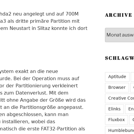
on hda2 neu angelegt und auf 700M
ARCHIVE
a3 als dritte primäre Partition mit
em Neustart in Slitaz konnte ich dort
Archive
SCHLAG
ystem exakt an die neue
Aptitude
urde. Bei der Operation muss auf
or der Partitionierung verkleinert
Browser
s zum Datenverlust. Mit dem
Creative C
hritt ohne Angabe der Größe wird das
t an die Partitionsgröße angepasst.
Elinks
En
gen abgeschlossen, kann man
Fluxbox
installieren, wobei das
tisch die erste FAT32-Partition als
Humblebun