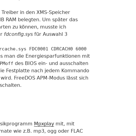
Treiber in den XMS-Speicher
MB RAM belegten. Um später das
ten zu können, musste ich
er
fdconfig.sys
für Auswahl 3
rcache.sys FDC0001 CDRCACH0 6000
ss man die Energiesparfunktionen mit
des BIOS ein- und ausschalten
PMoff
 die Festplatte nach jedem Kommando
 wird. FreeDOS APM-Modus lässt sich
schalten.
Musikprogramm
Mpxplay
mit, mit
rmate wie z.B. mp3, ogg oder FLAC