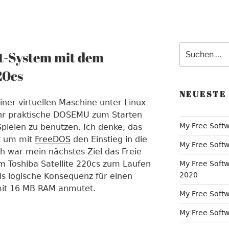
Suche
t-System mit dem
nach:
20cs
NEUESTE
ner virtuellen Maschine unter Linux
hr praktische DOSEMU zum Starten
My Free Softw
elen zu benutzen. Ich denke, das
it um mit
FreeDOS
den Einstieg in die
My Free Softw
h war mein nächstes Ziel das Freie
 Toshiba Satellite 220cs zum Laufen
My Free Softw
2020
ls logische Konsequenz für einen
mit 16 MB RAM anmutet.
My Free Softw
My Free Softwa