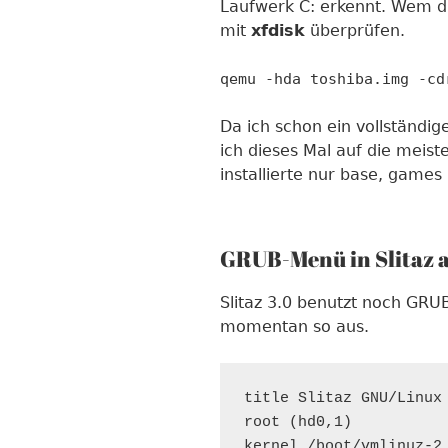
Laufwerk C: erkennt. Wem da
mit
xfdisk
überprüfen.
qemu -hda toshiba.img -cd
Da ich schon ein vollständig
ich dieses Mal auf die meis
installierte nur base, games
GRUB-Menü in Slitaz 
Slitaz 3.0 benutzt noch GRU
momentan so aus.
title Slitaz GNU/Linux 
root (hd0,1)

kernel /boot/vmlinuz-2.