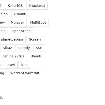
0
KolibriOS
linuxiuvat
ebian
Lubuntu
iew
Mplayer
MultiBoot
idia
OpenArena
planetdebian
Screen
Slitaz
speedy
SSH
Toshiba 220cs
Ubuntu
s
urxvt
Vim
ung
World of Warcraft
L