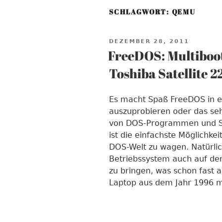
SCHLAGWORT:
QEMU
VERÖFFENTLICHT
DEZEMBER 28, 2011
AM
FreeDOS: Multiboo
Toshiba Satellite 2
Es macht Spaß FreeDOS in ei
auszuprobieren oder das se
von DOS-Programmen und Spi
ist die einfachste Möglichke
DOS-Welt zu wagen. Natürlic
Betriebssystem auch auf dem
zu bringen, was schon fast a
Laptop aus dem Jahr 1996 