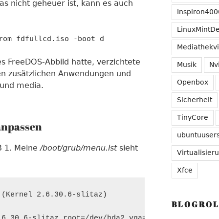
s nicht geheuer ist, kann es auch
Inspiron400
LinuxMintD
rom fdfullcd.iso -boot d
Mediathekv
es FreeDOS-Abbild hatte, verzichtete
Musik
Nv
ten zusätzlichen Anwendungen und
Openbox
 und media.
Sicherheit
TinyCore
anpassen
ubuntuuser
B 1. Meine
/boot/grub/menu.lst
sieht
Virtualisier
Xfce
(Kernel 2.6.30.6-slitaz)

BLOGROL
6.30.6-slitaz root=/dev/hda2 vga=788
