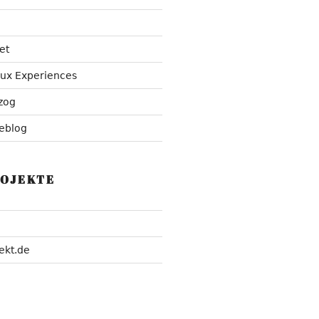
et
nux Experiences
zog
eblog
ROJEKTE
ekt.de