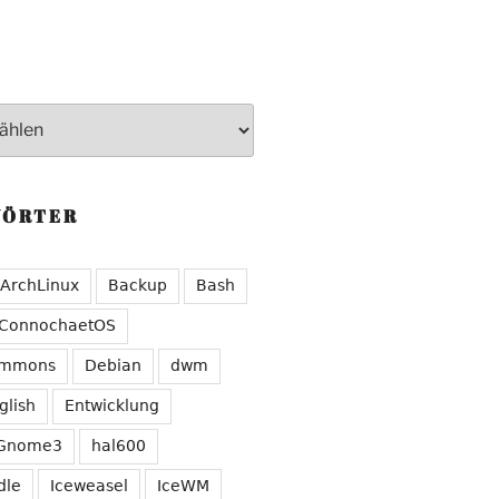
WÖRTER
ArchLinux
Backup
Bash
ConnochaetOS
ommons
Debian
dwm
glish
Entwicklung
Gnome3
hal600
dle
Iceweasel
IceWM