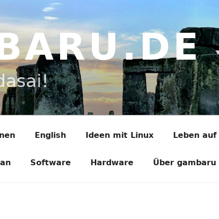
BARU.DE
dasai!
onen
English
Ideen mit Linux
Leben auf
ian
Software
Hardware
Über gambaru