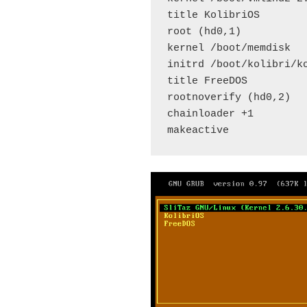
title KolibriOS

root (hd0,1)

kernel /boot/memdisk

initrd /boot/kolibri/ko
title FreeDOS

rootnoverify (hd0,2)

chainloader +1

makeactive