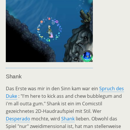
Shank
Das Erste was mir in den Sinn kam war ein
Spruch des
Duke
: "I'm here to kick ass and chew bubblegum and
i'm all outta gum." Shank ist ein im Comicstil
gezeichnetes 2D-Haudraufspiel mit Stil. Wer
Desperado
mochte, wird
Shank
lieben. Obwohl das
Spiel "nur" zweidimensional ist, hat man stellenweise